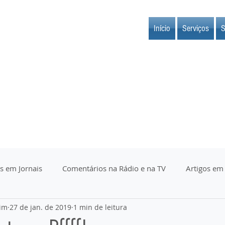
Início
Serviços
S
s em Jornais
Comentários na Rádio e na TV
Artigos em
im
27 de jan. de 2019
1 min de leitura