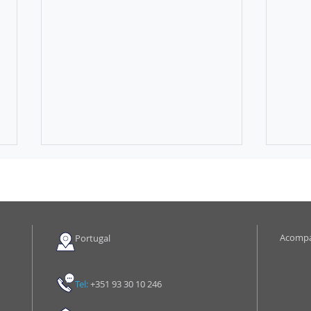
Acomp
Portugal
A ilustre desconhecida
Por 
Tel:
+351
93 30 10 246
a re