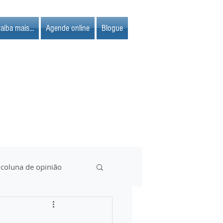
aiba mais...
Agende online
Blogue
 coluna de opinião