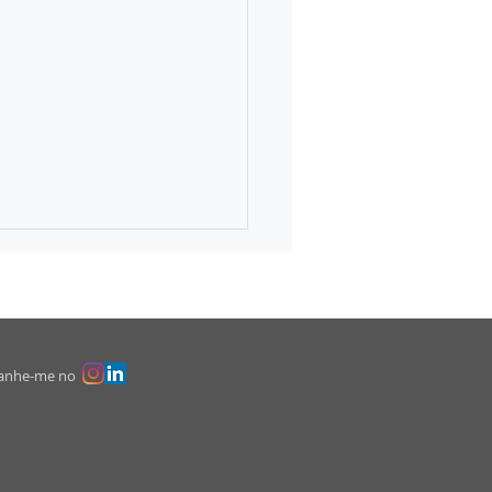
anhe-me no
quem os sinos dobram ou
al importância do bem-