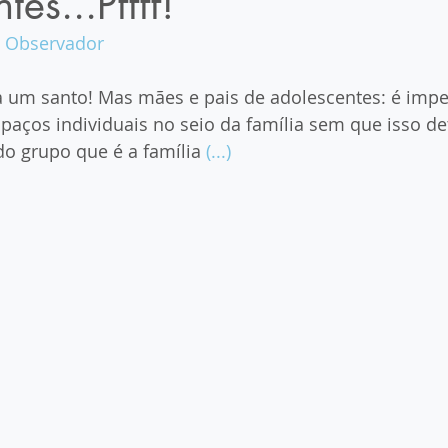
es...Pffff!
 Observador
 um santo! Mas mães e pais de adolescentes: é impe
aços individuais no seio da família sem que isso det
o grupo que é a família 
(...)