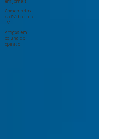
em Jornais
Comentários
na Rádio e na
TV
Artigos em
coluna de
opinião