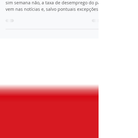
Artigo publicado no Jornal de Notícias Semana
sim semana não, a taxa de desemprego do país
vem nas notícias e, salvo pontuais excepções...