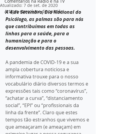
Comentários na Rádio e na TV
Atualizado:
7 de set. de 2020
Artigos em coluna de opinião
A 4 de Setembro, Dia Nacional do 
Psicólogo, as palmas são para nós 
que contribuímos em todas as 
linhas para a saúde, para a 
humanização e para o 
desenvolvimento das pessoas.
A pandemia de COVID-19 e a sua 
ampla cobertura noticiosa e 
informativa trouxe para o nosso 
vocabulário diário diversos termos e 
expressões tais como “coronavírus”, 
“achatar a curva”, “distanciamento 
social”, “EPI” ou “profissionais da 
linha da frente”. Claro que estes 
tempos tão estranhos que vivemos e 
que ameaçaram (e ameaçam) em 