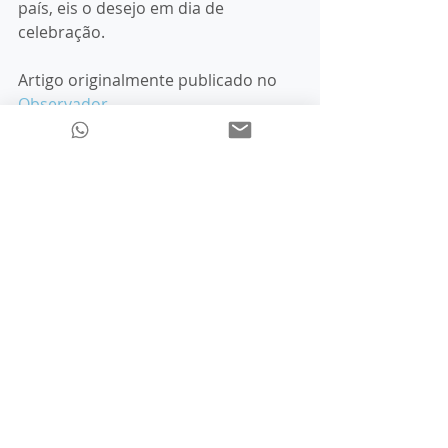
país, eis o desejo em dia de 
celebração.
Artigo originalmente publicado no 
Observador
Teresa Espassandim, Psicóloga 
especialista em Psicologia Clínica e da 
Saúde, Psicologia da Educação, 
Psicoterapia e Psicologia Vocacional e 
do Desenvolvimento da Carreira 
psicologia
saúde
psicólogos
Artigos e comentários em Jornais