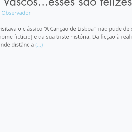
 Vascos...esses são felizes
 
Observador
isitava o clássico “A Canção de Lisboa”, não pude dei
me fictício] e da sua triste história. Da ficção à rea
nde distância 
(...)