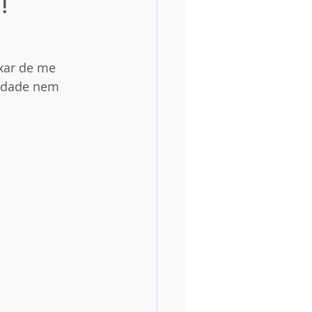
!
xar de me 
lidade nem 