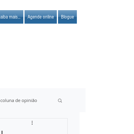
aiba mais...
Agende online
Blogue
 coluna de opinião