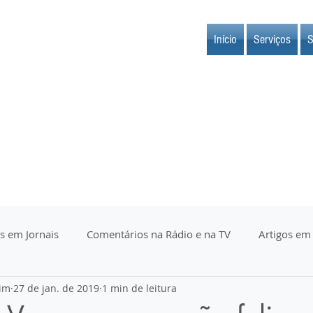
Início
Serviços
S
s em Jornais
Comentários na Rádio e na TV
Artigos em
im
27 de jan. de 2019
1 min de leitura