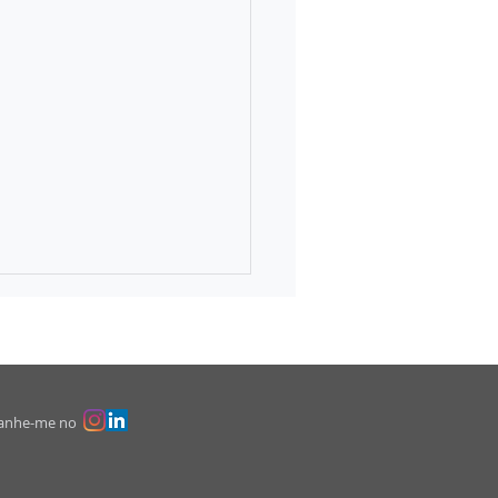
anhe-me no
quem os sinos dobram ou