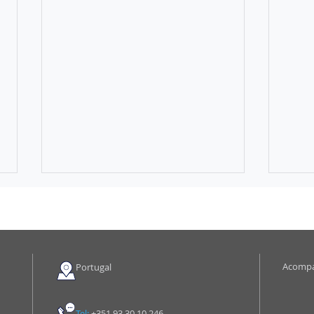
Acomp
Portugal
A ilustre desconhecida
Por 
Tel:
+351
93 30 10 246