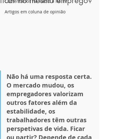
ficar no mesmo emprego?
Comentários na Rádio e na TV
Artigos em coluna de opinião
Não há uma resposta certa. 
O mercado mudou, os 
empregadores valorizam 
outros fatores além da 
estabilidade, os 
trabalhadores têm outras 
perspetivas de vida. Ficar 
ou partir? Depende de cada 