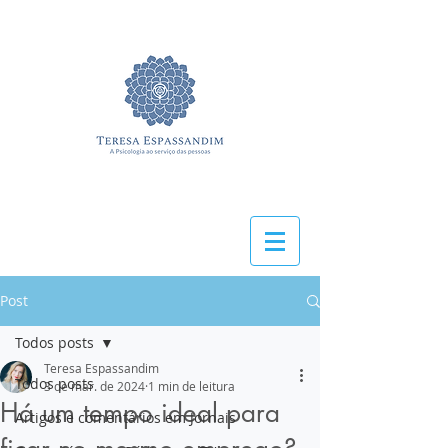
Post
Todos posts
Teresa Espassandim
Todos posts
3 de mar. de 2024
1 min de leitura
Há um tempo ideal para
Artigos e comentários em Jornais