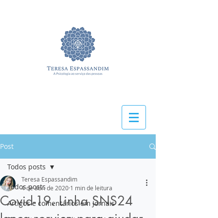
Post
Todos posts
Teresa Espassandim
Todos posts
4 de abr. de 2020
1 min de leitura
Covid-19. Linha SNS24
Artigos e comentários em Jornais