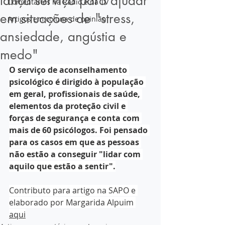
lança serviço para ajudar
Comentários na Rádio e na TV
em situações de "stress,
Artigos em coluna de opinião
ansiedade, angústia e
medo"
O serviço de aconselhamento 
psicológico é dirigido à população 
em geral, profissionais de saúde, 
elementos da proteção civil e 
forças de segurança e conta com 
mais de 60 psicólogos. Foi pensado 
para os casos em que as pessoas 
não estão a conseguir "lidar com 
aquilo que estão a sentir".
Contributo para artigo na SAPO e 
elaborado por Margarida Alpuim 
aqui